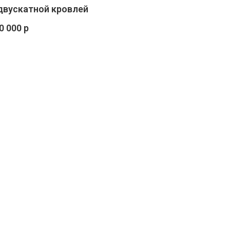
двускатной кровлей
0 000 р