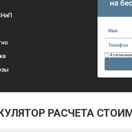
на бе
СНиП
тно
жа
Я согласен(
озы
КУЛЯТОР РАСЧЕТА СТОИ