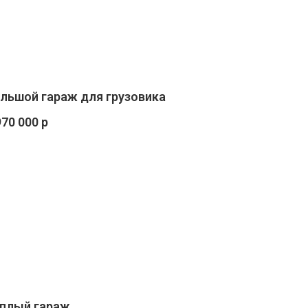
льшой гараж для грузовика
970 000 р
плый гараж