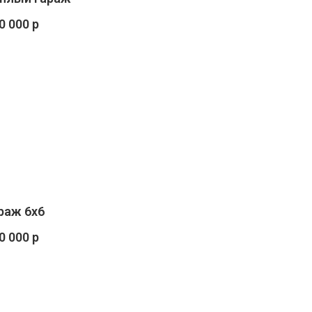
0 000 р
раж 6х6
0 000 р