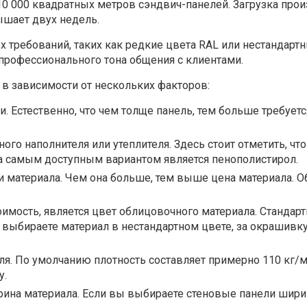
10 000 квадратных метров сэндвич-панелей. Загрузка прои
ышает двух недель.
х требований, таких как редкие цвета RAL или нестандар
профессионального тона общения с клиентами.
в зависимости от нескольких факторов:
. Естественно, что чем толще панель, тем больше требуетс
ого наполнителя или утеплителя. Здесь стоит отметить, ч
, а самым доступным вариантом является пенополистирол.
и материала. Чем она больше, тем выше цена материала. О
мость, является цвет облицовочного материала. Стандар
ы выбираете материал в нестандартном цвете, за окрашивк
еля. По умолчанию плотность составляет примерно 110 кг/
у.
рина материала. Если вы выбираете стеновые панели шири