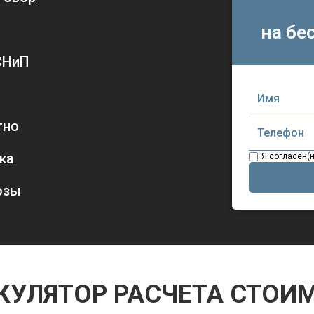
на бе
СНиП
тно
жа
Я согласен(
озы
КУЛЯТОР РАСЧЕТА СТОИ